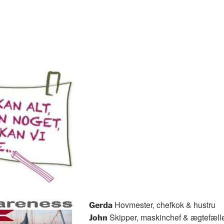
Hovmester, chefkok & hustru
Gerda
Skipper, maskinchef & ægtefæll
John