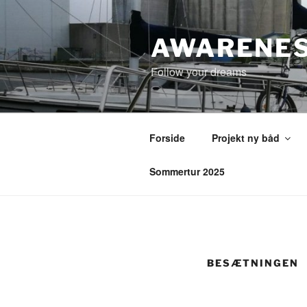
Videre
til
indhold
AWARENE
Follow your dreams
Forside
Projekt ny båd
Sommertur 2025
BESÆTNINGEN