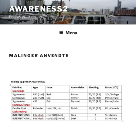
Videre
AWARENESS2
til
Follow your dreams
indhold
Menu
MALINGER ANVENDTE