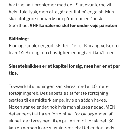
har ikke haft problemer med det. Slusevagterne vil
helst tale tysk, men ofte går det fint på engelsk. Man
skal blot gøre opmærksom på at man er Dansk
Sportbåd.
VHF kanalerne skifter under vejs på ruten
Skiltning
:
Flod og kanaler er godt skiltet. Der er Km angivelser for
hver 1/2 Km. og max hastighed er angivet i km/timen.
Sluseteknikken er et kapitel for sig, men her er et par
tips.
Tovværk til slusningen kan klares med et 10 meter
fortøjningsreb. Det anbefales at første fortøjning
sættes til en midterklampe, hvis en sådan haves.
Nogen gange er det nok hvis man sluses nedad. MEN
det er bedst at ha en fortøjning i for og bagenden af
skibet, der føres hen til en pullert midt for skibet. Så
kan en person klare slusningen selv. Det er dog bedst