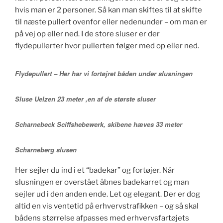
hvis man er 2 personer. Så kan man skiftes til at skifte
til næste pullert ovenfor eller nedenunder – om man er
på vej op eller ned. I de store sluser er der
flydepullerter hvor pullerten følger med op eller ned.
Flydepullert – Her har vi fortøjret båden under slusningen
Sluse Uelzen 23 meter ,en af de største sluser
Scharnebeck Sciffshebewerk, skibene hæves 33 meter
Scharneberg slusen
Her sejler du ind i et “badekar” og fortøjer. Når
slusningen er overstået åbnes badekarret og man
sejler ud i den anden ende. Let og elegant. Der er dog
altid en vis ventetid på erhvervstrafikken – og så skal
bådens størrelse afpasses med erhvervsfartøjets