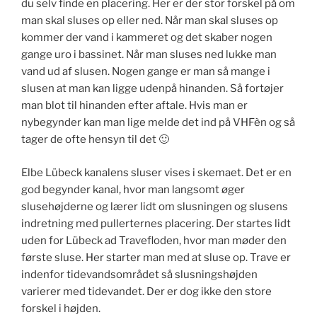
du selv finde en placering. Her er der stor forskel på om
man skal sluses op eller ned. Når man skal sluses op
kommer der vand i kammeret og det skaber nogen
gange uro i bassinet. Når man sluses ned lukke man
vand ud af slusen. Nogen gange er man så mange i
slusen at man kan ligge udenpå hinanden. Så fortøjer
man blot til hinanden efter aftale. Hvis man er
nybegynder kan man lige melde det ind på VHFèn og så
tager de ofte hensyn til det 🙂
Elbe Lübeck kanalens sluser vises i skemaet. Det er en
god begynder kanal, hvor man langsomt øger
slusehøjderne og lærer lidt om slusningen og slusens
indretning med pullerternes placering. Der startes lidt
uden for Lübeck ad Travefloden, hvor man møder den
første sluse. Her starter man med at sluse op. Trave er
indenfor tidevandsområdet så slusningshøjden
varierer med tidevandet. Der er dog ikke den store
forskel i højden.