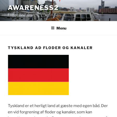
Videre
AWARENESS2
til
Follow your dreams
indhold
Menu
TYSKLAND AD FLODER OG KANALER
Tyskland er et herligt land at gæste med egen båd. Der
en vid forgrening af floder og kanaler, som kan