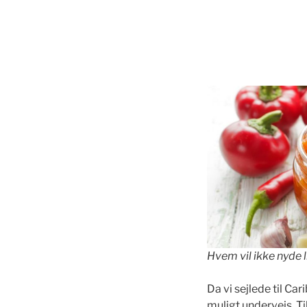
.
.
Hvem vil ikke nyde l
Da vi sejlede til Car
muligt undervejs. Ti