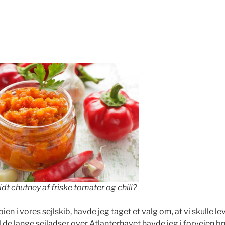
idt chutney af friske tomater og chili?
ibien i vores sejlskib, havde jeg taget et valg om, at vi skulle 
l de lange sejladser over Atlanterhavet havde jeg i forvejen b