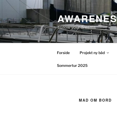
Videre
til
AWARENES
indhold
Follow your dreams
Forside
Projekt ny båd
Sommertur 2025
MAD OM BORD