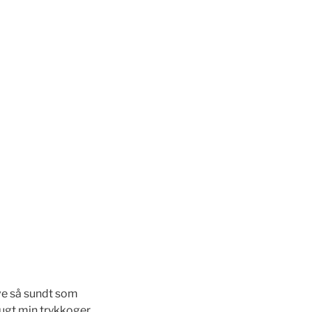
leve så sundt som
rugt min trykkoger